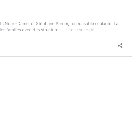
ts Notre-Dame, et Stéphane Perrier, responsable scolarité. La
Webinar
 des familles avec des structures …
Lire la suite de
n°11
–
Le
Château
des
Vaux
(28)