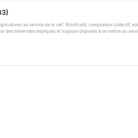
83)
ricultures au service de la vie”. Bricol’café, composteur collectif, so
nt par des bénévoles impliqués et toujours disposés à se mettre au 