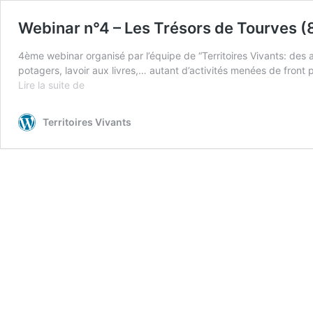
Webinar n°4 – Les Trésors de Tourves (
4ème webinar organisé par l’équipe de “Territoires Vivants: des ag
potagers, lavoir aux livres,… autant d’activités menées de fro
Webinar
Lire la suite de
n°4
–
Territoires Vivants
Les
Trésors
de
Tourves
(83)