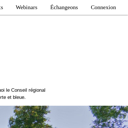
ts
Webinars
Échangeons
Connexion
oi le Conseil régional
te et bleue.