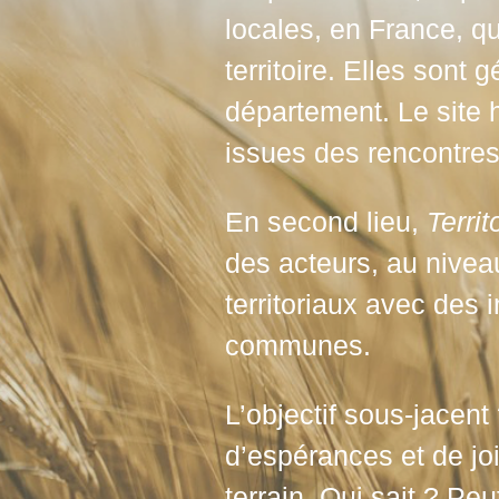
locales, en France, qu
territoire. Elles sont
département. Le site 
issues des rencontres 
En second lieu,
Terri
des acteurs, au nivea
territoriaux avec des 
communes.
L’objectif sous-jacent
d’espérances et de joi
terrain. Qui sait ? Pe