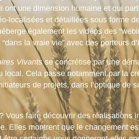
i ont une dimension humaine et qui partic
 géo-localisées et détaillées sous forme 
héberge également les vidéos des “webin
“dans la vraie vie” avec des porteurs d’in
toires Vivants
se concrétise par une dém
u local. Cela passe notamment par la cr
initiateurs de projets, dans l’optique de
 ? Vous faire découvrir des réalisations 
e. Elles montrent que le changement est p
ut-être certaines vous donneront-elles en