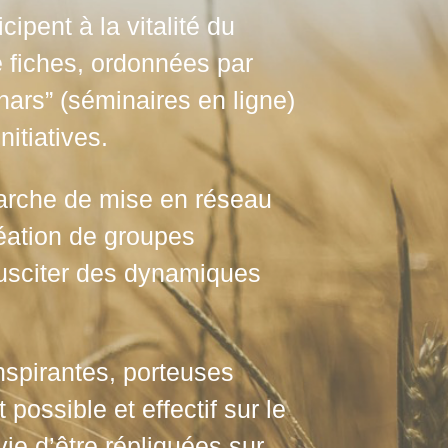
ipent à la vitalité du
de fiches, ordonnées par
ars” (séminaires en ligne)
itiatives.
arche de mise en réseau
éation de groupes
 susciter des dynamiques
inspirantes, porteuses
ossible et effectif sur le
vie d’être répliquées sur