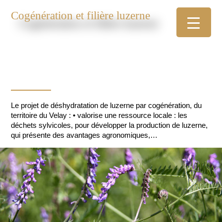
Cogénération et filière luzerne
Le projet de déshydratation de luzerne par cogénération, du
territoire du Velay : • valorise une ressource locale : les
déchets sylvicoles, pour développer la production de luzerne,
qui présente des avantages agronomiques,
environnementaux et de diversification de l’alimentation des
élevages du territoire, • participe ainsi à l’autonomie
alimentaire des élevages du territoire, et à leur robustesse, •
crée environ 30 emplois et en consolide une centaine, •
mobilise des financements publics, avec effet levier, pour les
investissements