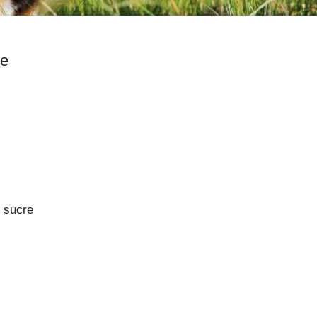
France
u sucre