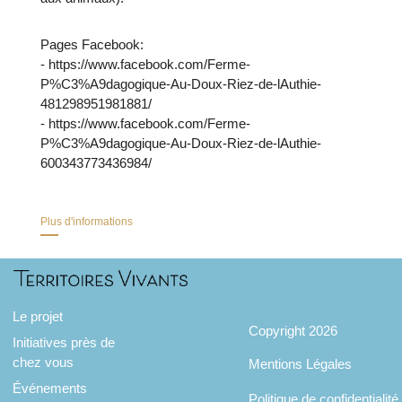
Pages Facebook:
- https://www.facebook.com/Ferme-
P%C3%A9dagogique-Au-Doux-Riez-de-lAuthie-
481298951981881/
- https://www.facebook.com/Ferme-
P%C3%A9dagogique-Au-Doux-Riez-de-lAuthie-
600343773436984/
Plus d'informations
Le projet
Copyright 2026
Initiatives près de
chez vous
Mentions Légales
Événements
Politique de confidentialité