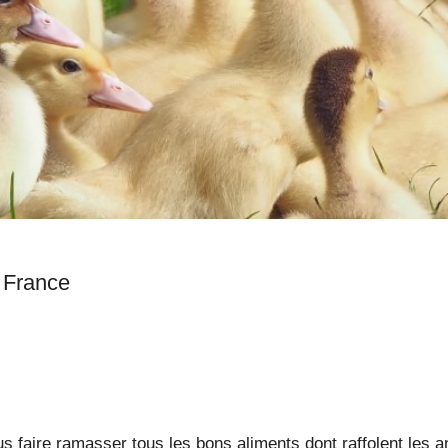
Hames-Boucres, Pas-de-Calais, France
 faire ramasser tous les bons aliments dont raffolent les an