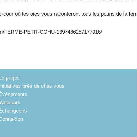
e-cour où les oies vous raconteront tous les potins de la fer
.com/FERME-PETIT-COHU-1397486257177916/
Le projet
Initiatives près de chez vous
Événements
Webinars
Échangeons
Connexion