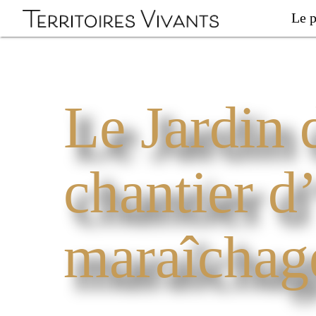
Le p
Le Jardin d
chantier d
maraîchag