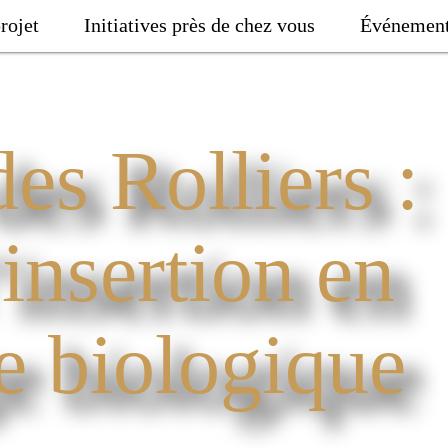
rojet
Initiatives près de chez vous
Événemen
es Rolliers :
’insertion en
e biologique