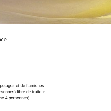
, Nord, France
e potages et de flamiches
rsonnes) libre de traiteur
hême 4 personnes)