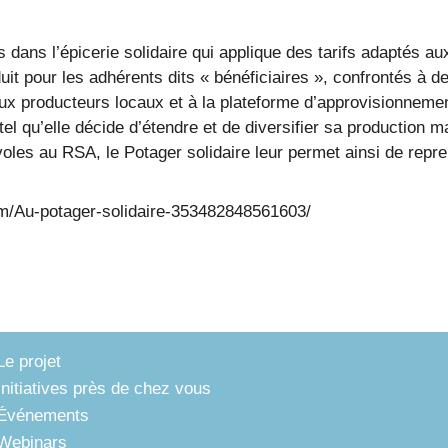
dans l’épicerie solidaire qui applique des tarifs adaptés au
duit pour les adhérents dits « bénéficiaires », confrontés à d
 aux producteurs locaux et à la plateforme d’approvisionneme
tel qu’elle décide d’étendre et de diversifier sa production 
oles au RSA, le Potager solidaire leur permet ainsi de repre
m/Au-potager-solidaire-353482848561603/
Le projet
Initiatives près de chez vous
Événements
Webinars