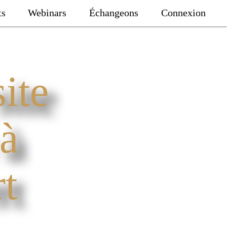
ts
Webinars
Échangeons
Connexion
ite
 à
t