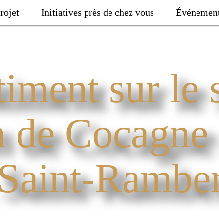
rojet
Initiatives près de chez vous
Événemen
iment sur le s
n de Cocagne
 Saint-Ramber