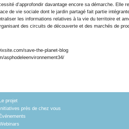
cessité d’approfondir davantage encore sa démarche. Elle ref
de vie sociale dont le jardin partagé fait partie intégrante. 
traliser les informations relatives à la vie du territoire et am
organisant des circuits de découverte et des marchés de pro
wixsite.com/save-the-planet-blog
om/asphodeleenvironnement34/
Le projet
Initiatives près de chez vous
Événements
Webinars