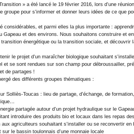
nsition » a été lancé le 19 février 2016, lors d’une réunion
e groupe pour s’informer et donner leurs idées de ce que pourr
é considérables, et parmi elles la plus importante : apprend
 du Gapeau et des environs. Nous souhaitons construire et e
a transition énergétique ou la transition sociale, et découvrir
enir le projet d’un maraîcher biologique souhaitant s’installe
l et se sont rendues sur son champ pour débroussailler, pré
t de partages !
mergé des différents groupes thématiques :
n sur Solliès-Toucas : lieu de partage, d’échange, de formatio
étique…
nergie partagée autour d’un projet hydraulique sur le Gapeau
t introduire des produits bio et locaux dans les repas des
 aux agriculteurs souhaitant s’installer ou se reconvertir en 
t sur le bassin toulonnais d’une monnaie locale