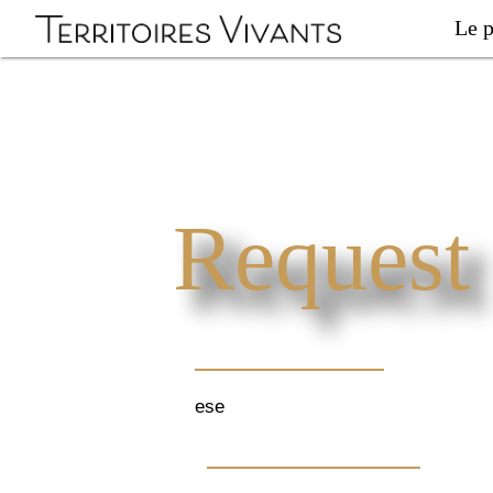
Le p
Request 
ese