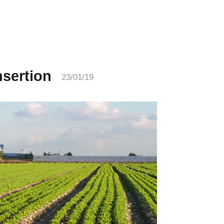
nsertion
23/01/19