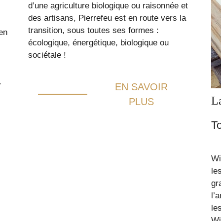
d’une agriculture biologique ou raisonnée et
des artisans, Pierrefeu est en route vers la
transition, sous toutes ses formes :
en
écologique, énergétique, biologique ou
sociétale !
.
EN SAVOIR
L
PLUS
T
Wi
le
gr
l’
le
Wi