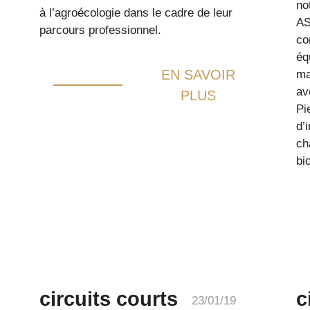
no
à l’agroécologie dans le cadre de leur
AS
parcours professionnel.
co
éq
EN SAVOIR
ma
av
PLUS
Pi
d’
ch
bi
circuits courts
c
23/01/19