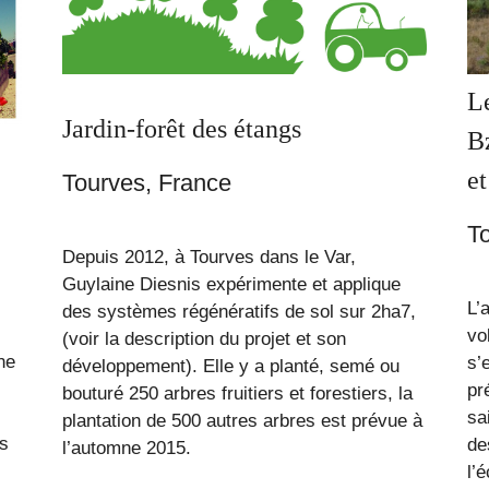
L
Jardin-forêt des étangs
Bz
et
Tourves, France
re
T
Depuis 2012, à Tourves dans le Var,
Guylaine Diesnis expérimente et applique
L’
des systèmes régénératifs de sol sur 2ha7,
vo
(voir la description du projet et son
ne
s’engager p
développement). Elle y a planté, semé ou
préservat
bouturé 250 arbres fruitiers et forestiers, la
saine et locale, la
plantation de 500 autres arbres est prévue à
us
des milieux urbains et rura
l’automne 2015.
l’