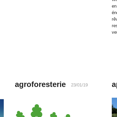
en
én
rê
re
ve
agroforesterie
a
23/01/19